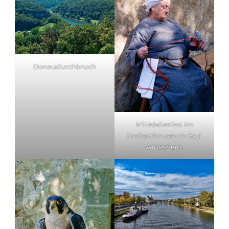
Donaudurchbruch
Mittelalterfest im
Freilandmuseum Bad
Windsheim