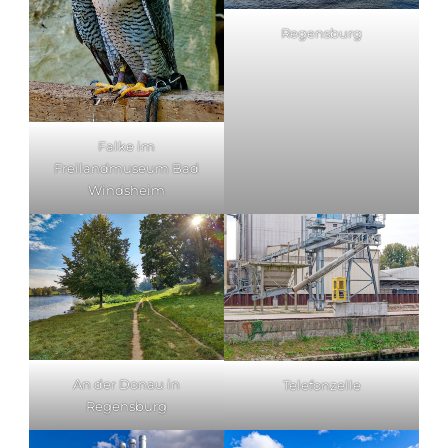
Regensburg
Falke im
Freilandmuseum Bad
Windsheim
An der Donau in
Telefonzelle
Regensburg