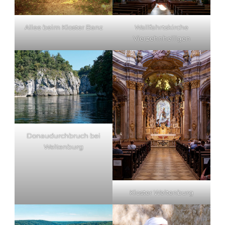
Allee beim Kloster Banz
Wallfahrtskirche
Vierzehnheiligen
Donaudurchbruch bei
Weltenburg
Kloster Weltenburg