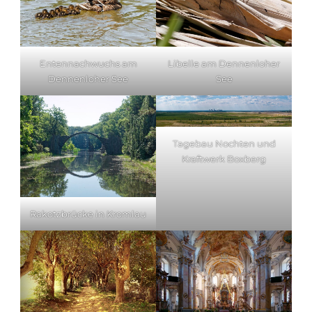
Entennachwuchs am
Libelle am Dennenloher
Dennenloher See
See
Tagebau Nochten und
Kraftwerk Boxberg
Rakotzbrücke in Kromlau