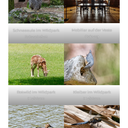
Mobiliar auf der Veste
Schneeeule im WIldpark
Coburg
Schweinfurt
Rotwild im Wildpark
Kleiber im Wildpark
Hufeisen
Hufeisen